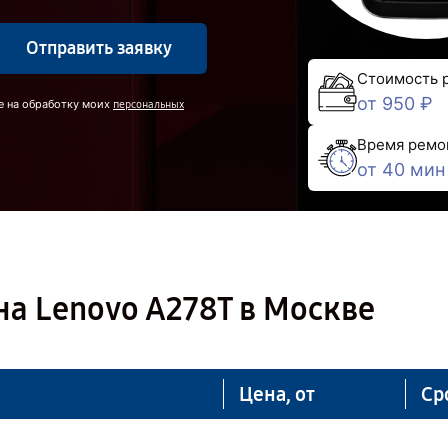
Отправить заявку
Стоимость 
от 950 ₽
е на обработку моих
персональных
Время ремо
от 40 мин
а Lenovo A278T в Москве
Цена, от
Ср