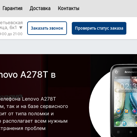
Гарантия
Доставка
Контакты
етьевская
ица, 6к1
▼
Проверить статус заказа
Заказать звонок
9:00 до 21:00
novo A278T в
телефона Lenovo A278T
, так и на базе сервисного
сит от типа поломки и
р располагает всем нужным
странения проблем