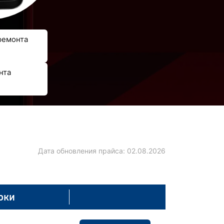
ремонта
нта
Дата обновления прайса:
02.08.2026
оки