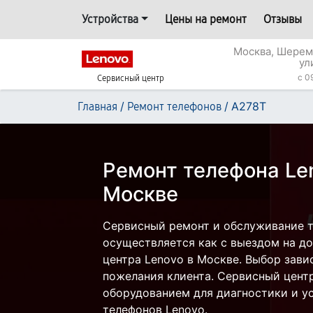
Устройства
Цены на ремонт
Отзывы
Москва, Шерем
ул
c 0
Сервисный центр
/
/
A278T
Главная
Ремонт телефонов
Ремонт телефона Le
Москве
Сервисный ремонт и обслуживание 
осуществляется как с выездом на дом
центра Lenovo в Москве. Выбор зави
пожелания клиента. Сервисный цент
оборудованием для диагностики и у
телефонов Lenovo.