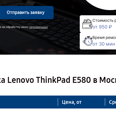
Отправить заявку
Стоимость 
от 950 ₽
е на обработку моих
персональных
Время ремо
от 30 мин
а Lenovo ThinkPad E580 в Мос
Цена, от
Ср