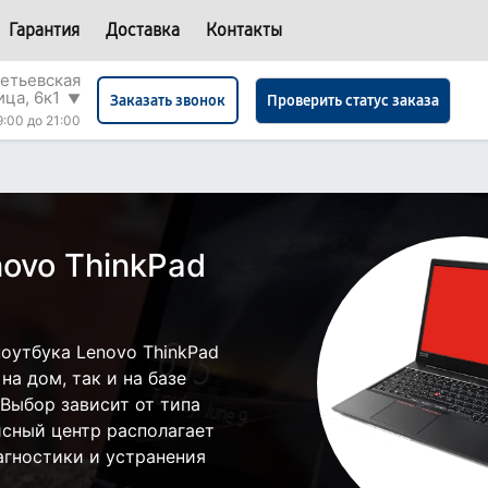
Гарантия
Доставка
Контакты
етьевская
ица, 6к1
▼
Проверить статус заказа
Заказать звонок
9:00 до 21:00
ovo ThinkPad
оутбука Lenovo ThinkPad
а дом, так и на базе
 Выбор зависит от типа
исный центр располагает
гностики и устранения