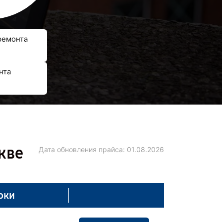
ремонта
нта
кве
Дата обновления прайса:
01.08.2026
оки