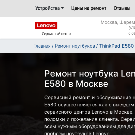
Устройства
Цены на ремонт
Отзывы
Москва, Шерем
ул
c 0
Сервисный центр
/
/
ThinkPad E580
Главная
Ремонт ноутбуков
Ремонт ноутбука Len
E580 в Москве
Сервисный ремонт и обслуживание н
E580 осуществляется как с выездом н
сервисного центра Lenovo в Москве.
поломки и пожелания клиента. Серв
всем нужным оборудованием для диа
проблем ноутбуков Lenovo.