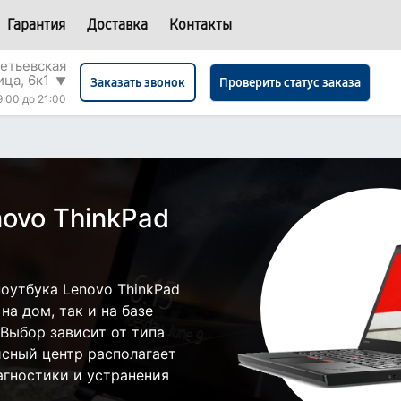
Гарантия
Доставка
Контакты
етьевская
ица, 6к1
▼
Проверить статус заказа
Заказать звонок
9:00 до 21:00
ovo ThinkPad
оутбука Lenovo ThinkPad
а дом, так и на базе
 Выбор зависит от типа
исный центр располагает
гностики и устранения