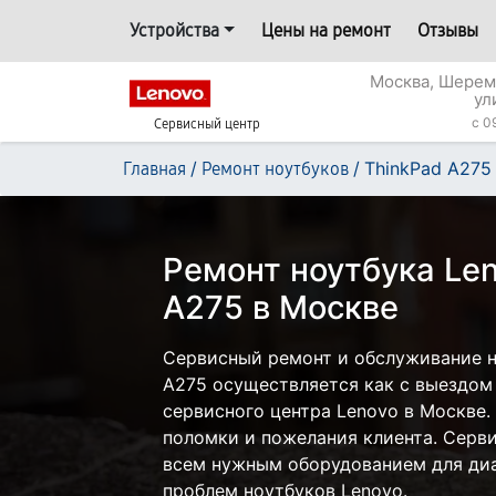
Устройства
Цены на ремонт
Отзывы
Москва, Шерем
ул
c 0
Сервисный центр
/
/
ThinkPad A275
Главная
Ремонт ноутбуков
Ремонт ноутбука Len
A275 в Москве
Сервисный ремонт и обслуживание н
A275 осуществляется как с выездом н
сервисного центра Lenovo в Москве.
поломки и пожелания клиента. Серв
всем нужным оборудованием для диа
проблем ноутбуков Lenovo.