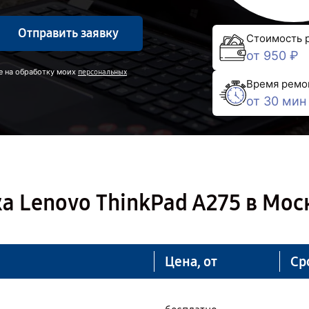
Отправить заявку
Стоимость 
от 950 ₽
е на обработку моих
персональных
Время ремо
от 30 мин
а Lenovo ThinkPad A275 в Мос
Цена, от
Ср