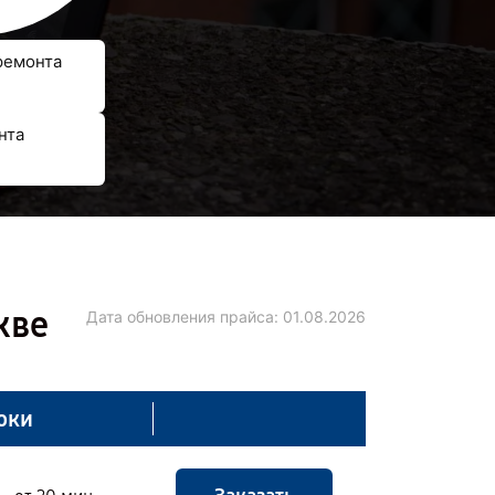
ремонта
нта
кве
Дата обновления прайса:
01.08.2026
оки