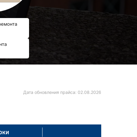
ремонта
нта
Дата обновления прайса:
02.08.2026
оки