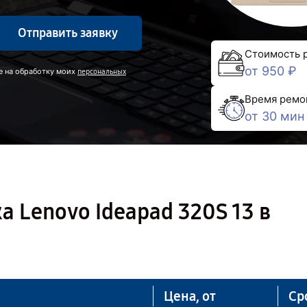
Отправить заявку
Стоимость 
от 950 ₽
е на обработку моих
персональных
Время ремо
от 30 мин
а Lenovo Ideapad 320S 13 в
Цена, от
Ср