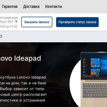
Гарантия
Доставка
Контакты
етьевская
ица, 6к1
▼
Проверить статус заказа
Заказать звонок
9:00 до 21:00
13
ovo Ideapad
оутбука Lenovo Ideapad
м на дом, так и на базе
 Выбор зависит от типа
исный центр располагает
гностики и устранения