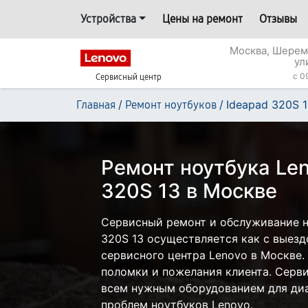
Устройства
Цены на ремонт
Отзывы
Москва, Шерем
ул
c 0
Сервисный центр
/
/
Ideapad 320S 
Главная
Ремонт ноутбуков
Ремонт ноутбука Len
320S 13 в Москве
Сервисный ремонт и обслуживание н
320S 13 осуществляется как с выездо
сервисного центра Lenovo в Москве.
поломки и пожелания клиента. Серв
всем нужным оборудованием для диа
проблем ноутбуков Lenovo.